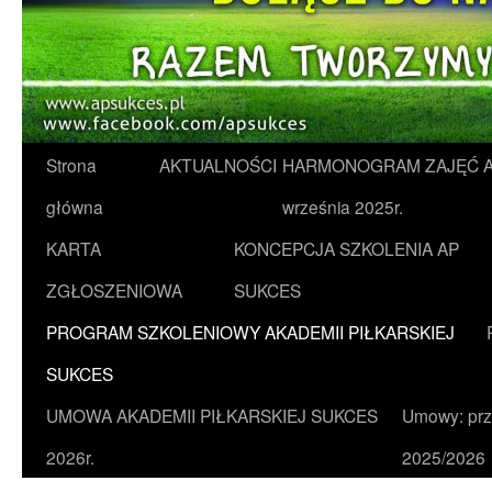
Strona
AKTUALNOŚCI
HARMONOGRAM ZAJĘĆ AK
Skip
główna
września 2025r.
to
KARTA
KONCEPCJA SZKOLENIA AP
content
ZGŁOSZENIOWA
SUKCES
PROGRAM SZKOLENIOWY AKADEMII PIŁKARSKIEJ
SUKCES
UMOWA AKADEMII PIŁKARSKIEJ SUKCES
Umowy: prz
2026r.
2025/2026