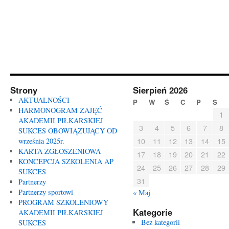
Strony
Sierpień 2026
AKTUALNOŚCI
P
W
Ś
C
P
S
HARMONOGRAM ZAJĘĆ
1
AKADEMII PIŁKARSKIEJ
3
4
5
6
7
8
SUKCES OBOWIĄZUJĄCY OD
10
11
12
13
14
15
września 2025r.
KARTA ZGŁOSZENIOWA
17
18
19
20
21
22
KONCEPCJA SZKOLENIA AP
24
25
26
27
28
29
SUKCES
31
Partnerzy
Partnerzy sportowi
« Maj
PROGRAM SZKOLENIOWY
Kategorie
AKADEMII PIŁKARSKIEJ
Bez kategorii
SUKCES